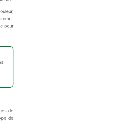
ouleur,
sommeil
me pour
es
rmes de
type de