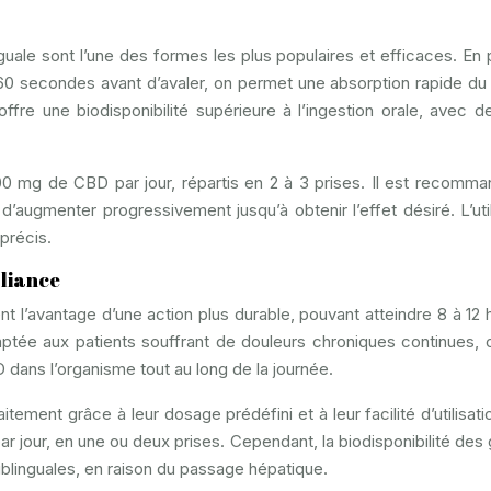
uale sont l’une des formes les plus populaires et efficaces. En 
60 secondes avant d’avaler, on permet une absorption rapide d
re une biodisponibilité supérieure à l’ingestion orale, avec d
00 mg de CBD par jour, répartis en 2 à 3 prises. Il est recomm
augmenter progressivement jusqu’à obtenir l’effet désiré. L’util
 précis.
pliance
t l’avantage d’une action plus durable, pouvant atteindre 8 à 12 
ptée aux patients souffrant de douleurs chroniques continues, c
dans l’organisme tout au long de la journée.
aitement grâce à leur dosage prédéfini et à leur facilité d’utilisat
ar jour, en une ou deux prises. Cependant, la biodisponibilité des 
ublinguales, en raison du passage hépatique.