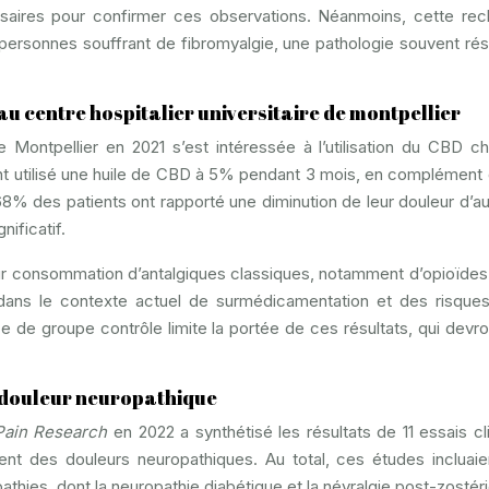
saires pour confirmer ces observations. Néanmoins, cette re
personnes souffrant de fibromyalgie, une pathologie souvent rés
au centre hospitalier universitaire de montpellier
ontpellier en 2021 s’est intéressée à l’utilisation du CBD c
 ont utilisé une huile de CBD à 5% pendant 3 mois, en complément 
 68% des patients ont rapporté une diminution de leur douleur d’a
ificatif.
eur consommation d’antalgiques classiques, notamment d’opioïdes
 dans le contexte actuel de surmédicamentation et des risques
e de groupe contrôle limite la portée de ces résultats, qui devro
a douleur neuropathique
 Pain Research
en 2022 a synthétisé les résultats de 11 essais cl
ement des douleurs neuropathiques. Au total, ces études incluaie
thies, dont la neuropathie diabétique et la névralgie post-zostér