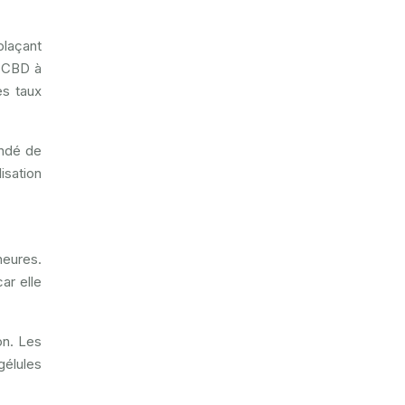
plaçant
u CBD à
es taux
andé de
isation
heures.
ar elle
ion. Les
gélules