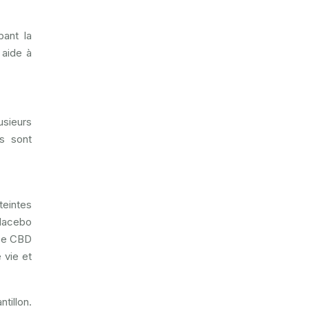
bant la
 aide à
usieurs
s sont
teintes
placebo
upe CBD
 vie et
tillon.