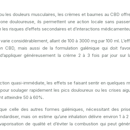
 ou les douleurs musculaires, les crèmes et baumes au CBD offr
zone douloureuse, ils permettent une action locale sans passer
e les risques d’effets secondaires et d’interactions médicamente
arie considérablement, allant de 100 à 3000 mg par 100 ml. L’eff
 CBD, mais aussi de la formulation galénique qui doit favor
d’appliquer généreusement la crème 2 à 3 fois par jour sur 
ction quasi-immédiate, les effets se faisant sentir en quelques m
pour soulager rapidement les pics douloureux ou les crises aig
nt atteindre 50 à 60%.
 que celle des autres formes galéniques, nécessitant des pris
andardiser, mais on estime qu’une inhalation délivre environ 1 à 
e vaporisation de qualité et d’éviter la combustion qui peut géné