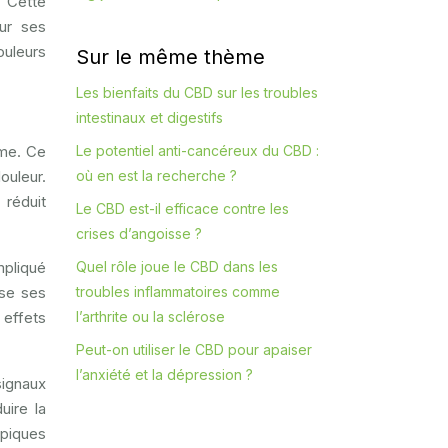
. Cette
our ses
ouleurs
Sur le même thème
Les bienfaits du CBD sur les troubles
intestinaux et digestifs
Le potentiel anti-cancéreux du CBD :
sme. Ce
où en est la recherche ?
ouleur.
 réduit
Le CBD est-il efficace contre les
crises d’angoisse ?
Quel rôle joue le CBD dans les
mpliqué
troubles inflammatoires comme
ise ses
l’arthrite ou la sclérose
 effets
Peut-on utiliser le CBD pour apaiser
l’anxiété et la dépression ?
signaux
uire la
opiques