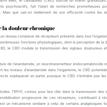
Parmi elles, le cannabidiol (CBD) suscite un intérêt grandissant
ts psychoactifs, fait l’objet de recherches prometteuses p
s. Mais que sait-on réellement de son efficacité contre les d
 la douleur chronique
 un réseau complexe de récepteurs présents dans tout l’organi
 nombreuses fonctions physiologiques, dont la perception de la d
CB2, le CBD module la transmission des signaux douloureux et
apture de l’anandamide, un neurotransmetteur endocannabinoïde i
nt les niveaux d’anandamide dans l’organisme, le CBD potential
irecte expliquerait en partie pourquoi le CBD n’entraîne pas les
illoïdes TRPV1, connus pour leur rôle dans la transmission des 
nsibilisation progressive de ces récepteurs, contribuant à réd
’est un mécanisme similaire à celui de certains analgésiques t