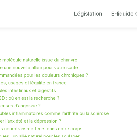
Législation
E-liquide
ne molécule naturelle issue du chanvre
une nouvelle alliée pour votre santé
ommandées pour les douleurs chroniques ?
ues, usages et légalité en france
les intestinaux et digestifs
D : où en est la recherche ?
 crises d’angoisse ?
oubles inflammatoires comme l’arthrite ou la sclérose
er l’anxiété et la dépression ?
es neurotransmetteurs dans notre corps
es : un allié naturel pour les soulager