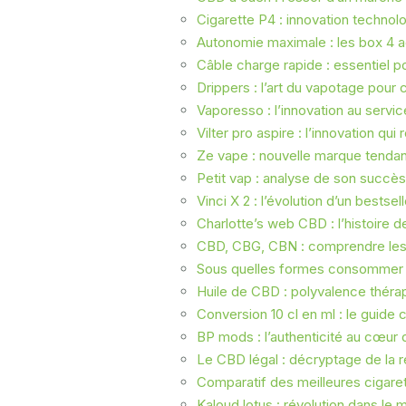
Cigarette P4 : innovation technol
Autonomie maximale : les box 4 
Câble charge rapide : essentiel 
Drippers : l’art du vapotage pour 
Vaporesso : l’innovation au servi
Vilter pro aspire : l’innovation qu
Ze vape : nouvelle marque tenda
Petit vap : analyse de son succè
Vinci X 2 : l’évolution d’un bestse
Charlotte’s web CBD : l’histoire d
CBD, CBG, CBN : comprendre les 
Sous quelles formes consommer
Huile de CBD : polyvalence théra
Conversion 10 cl en ml : le guide
BP mods : l’authenticité au cœur
Le CBD légal : décryptage de la r
Comparatif des meilleures cigaret
Kaloud lotus : révolution dans le