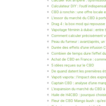
Calculer volt ampère : optimisat
Calculateur DIY : l’outil indispens
CBD à ronchin : une offre locale e
L’essor du marché du CBD à port
Drag 4 : la box mod qui repousse 
Vapotage féminin à dubaï : entre t
Comment calculer précisément v
Peau du fumeur : avant/après, un
Durée des effets d’une infusion C
Combien de temps dure l’effet du
Achat de CBD en France : commen
5 idées reçues sur le CBD
De quand datent les premières ét
Vapoti vapota : l’impact des expr
Captain CBD : analyse d’une mar
L’expansion du marché du CBD à m
Huile de H4CBD : pourquoi choisir
Fleur de CBD Mango kush : qu’est