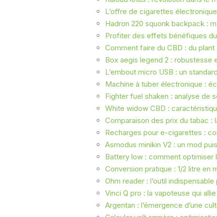
L’offre de cigarettes électroniques 
Hadron 220 squonk backpack : mo
Profiter des effets bénéfiques d
Comment faire du CBD : du plant à
Box aegis legend 2 : robustesse e
L’embout micro USB : un standard 
Machine à tuber électronique : éc
Fighter fuel shaken : analyse de 
White widow CBD : caractéristique
Comparaison des prix du tabac : 
Recharges pour e-cigarettes : c
Asmodus minikin V2 : un mod puis
Battery low : comment optimiser 
Conversion pratique : 1/2 litre en mi
Ohm reader : l’outil indispensabl
Vinci Q pro : la vapoteuse qui all
Argentan : l’émergence d’une cul