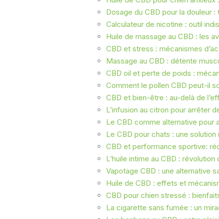
Dosage du CBD pour la douleur : t
Calculateur de nicotine : outil in
Huile de massage au CBD : les avi
CBD et stress : mécanismes d’act
Massage au CBD : détente muscul
CBD oil et perte de poids : méca
Comment le pollen CBD peut-il sou
CBD et bien-être : au-delà de l’e
L’infusion au citron pour arrêter d
Le CBD comme alternative pour ar
Le CBD pour chats : une solution n
CBD et performance sportive: réc
L’huile intime au CBD : révolution
Vapotage CBD : une alternative sa
Huile de CBD : effets et mécanis
CBD pour chien stressé : bienfaits
La cigarette sans fumée : un mirac