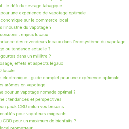
 : le défi du sevrage tabagique
al pour une expérience de vapotage optimale
 économique sur le commerce local
s l’industrie du vapotage ?
soissons : enjeux locaux
mportance des revendeurs locaux dans l’écosystème du vapotage
age ou tendance actuelle ?
outtes dans un millilitre ?
dosage, effets et aspects légaux
D locale
e électronique : guide complet pour une expérience optimale
r les arômes en vapotage
rne pour un vapotage nomade optimal ?
ne : tendances et perspectives
 bon pack CBD selon vos besoins
nnalités pour vapoteurs exigeants
u CBD pour un maximum de bienfaits ?
 local prometteur