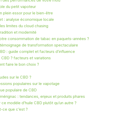
ion des performances de votre mod
able du petit vapoteur
n plein essor pour le bien-être
et : analyse économique locale
les limites du cloud chasing
radition et modernité
otre consommation de tabac en paquets-années ?
 témoignage de transformation spectaculaire
BD : guide complet et facteurs d’influence
 CBD ? facteurs et variations
t faire le bon choix ?
udes sur le CBD ?
essions populaires sur le vapotage
que populaire de CBD
érignac : tendances, enjeux et produits phares
 ce modèle d’huile CBD plutôt qu’un autre ?
-ce que c’est ?