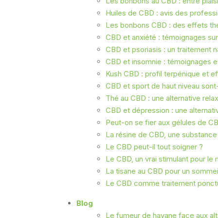
Les bonbons au CBD : entre plaisi
Huiles de CBD : avis des professio
Les bonbons CBD : des effets th
CBD et anxiété : témoignages sur l
CBD et psoriasis : un traitement 
CBD et insomnie : témoignages et 
Kush CBD : profil terpénique et e
CBD et sport de haut niveau sont-
Thé au CBD : une alternative relax
CBD et dépression : une alternati
Peut-on se fier aux gélules de CB
La résine de CBD, une substance
Le CBD peut-il tout soigner ?
Le CBD, un vrai stimulant pour le 
La tisane au CBD pour un sommei
Le CBD comme traitement ponctu
Blog
Le fumeur de havane face aux alt