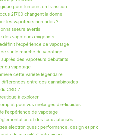
ogique pour fumeurs en transition
accus 21700 changent la donne
pour les vapoteurs nomades ?
connaisseurs avertis
ce des vapoteurs exigeants
i redéfinit l’expérience de vapotage
nce sur le marché du vapotage
s auprès des vapoteurs débutants
ller du vapotage
errière cette variété légendaire
différences entre ces cannabinoïdes
 du CBD ?
peutique à explorer
 complet pour vos mélanges d’e-liquides
 de l’expérience de vapotage
églementation et des taux autorisés
tes électroniques : performance, design et prix
 monde du narguilé électronique