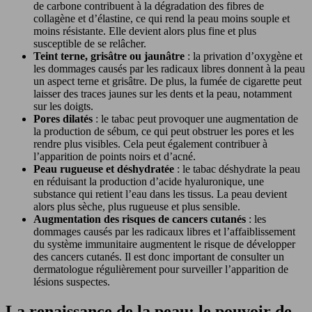
de carbone contribuent à la dégradation des fibres de
collagène et d’élastine, ce qui rend la peau moins souple et
moins résistante. Elle devient alors plus fine et plus
susceptible de se relâcher.
Teint terne, grisâtre ou jaunâtre
: la privation d’oxygène et
les dommages causés par les radicaux libres donnent à la peau
un aspect terne et grisâtre. De plus, la fumée de cigarette peut
laisser des traces jaunes sur les dents et la peau, notamment
sur les doigts.
Pores dilatés
: le tabac peut provoquer une augmentation de
la production de sébum, ce qui peut obstruer les pores et les
rendre plus visibles. Cela peut également contribuer à
l’apparition de points noirs et d’acné.
Peau rugueuse et déshydratée
: le tabac déshydrate la peau
en réduisant la production d’acide hyaluronique, une
substance qui retient l’eau dans les tissus. La peau devient
alors plus sèche, plus rugueuse et plus sensible.
Augmentation des risques de cancers cutanés
: les
dommages causés par les radicaux libres et l’affaiblissement
du système immunitaire augmentent le risque de développer
des cancers cutanés. Il est donc important de consulter un
dermatologue régulièrement pour surveiller l’apparition de
lésions suspectes.
La renaissance de la peau: le pouvoir de