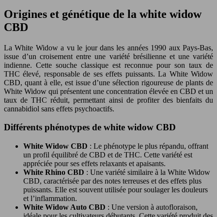
Origines et génétique de la white widow
CBD
La White Widow a vu le jour dans les années 1990 aux Pays-Bas,
issue d’un croisement entre une variété brésilienne et une variété
indienne. Cette souche classique est reconnue pour son taux de
THC élevé, responsable de ses effets puissants. La White Widow
CBD, quant à elle, est issue d’une sélection rigoureuse de plants de
White Widow qui présentent une concentration élevée en CBD et un
taux de THC réduit, permettant ainsi de profiter des bienfaits du
cannabidiol sans effets psychoactifs.
Différents phénotypes de white widow CBD
White Widow CBD
: Le phénotype le plus répandu, offrant
un profil équilibré de CBD et de THC. Cette variété est
appréciée pour ses effets relaxants et apaisants.
White Rhino CBD
: Une variété similaire à la White Widow
CBD, caractérisée par des notes terreuses et des effets plus
puissants. Elle est souvent utilisée pour soulager les douleurs
et l’inflammation.
White Widow Auto CBD
: Une version à autofloraison,
idéale pour les cultivateurs débutants. Cette variété produit des