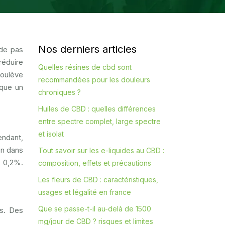
Nos derniers articles
ède pas
réduire
Quelles résines de cbd sont
soulève
recommandées pour les douleurs
rque un
chroniques ?
Huiles de CBD : quelles différences
entre spectre complet, large spectre
et isolat
endant,
on dans
Tout savoir sur les e-liquides au CBD :
à 0,2%.
composition, effets et précautions
Les fleurs de CBD : caractéristiques,
usages et légalité en france
Que se passe-t-il au-delà de 1500
es. Des
mg/jour de CBD ? risques et limites