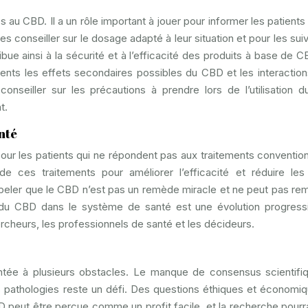
 au CBD. Il a un rôle important à jouer pour informer les patients 
es conseiller sur le dosage adapté à leur situation et pour les suiv
bue ainsi à la sécurité et à l’efficacité des produits à base de C
ents les effets secondaires possibles du CBD et les interactio
onseiller sur les précautions à prendre lors de l’utilisation 
t.
nté
our les patients qui ne répondent pas aux traitements conventionn
 ces traitements pour améliorer l’efficacité et réduire les
ppeler que le CBD n’est pas un remède miracle et ne peut pas re
on du CBD dans le système de santé est une évolution progress
ercheurs, les professionnels de santé et les décideurs.
tée à plusieurs obstacles. Le manque de consensus scientifi
nes pathologies reste un défi. Des questions éthiques et économi
peut être perçue comme un profit facile, et la recherche pourra