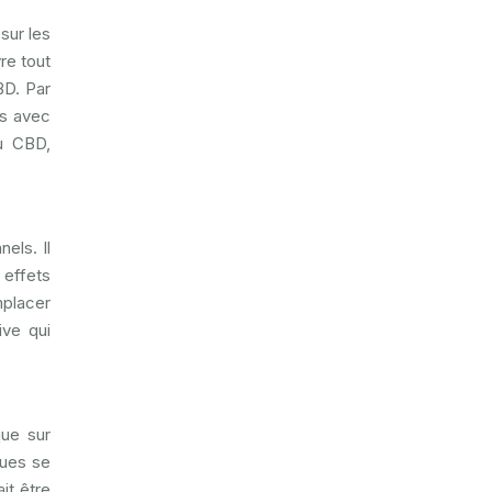
sur les
re tout
BD. Par
ns avec
du CBD,
els. Il
 effets
mplacer
ive qui
que sur
ques se
it être