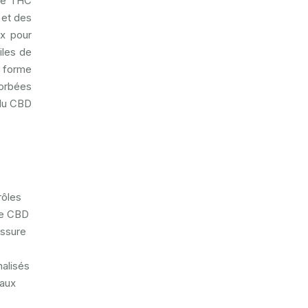
 de THC
 et des
x pour
iles de
a forme
sorbées
 du CBD
rôles
 de CBD
assure
nalisés
 aux