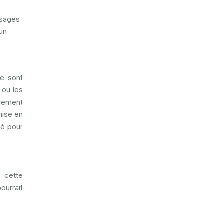
osages
un
ne sont
 ou les
alement
mise en
vé pour
 cette
ourrait