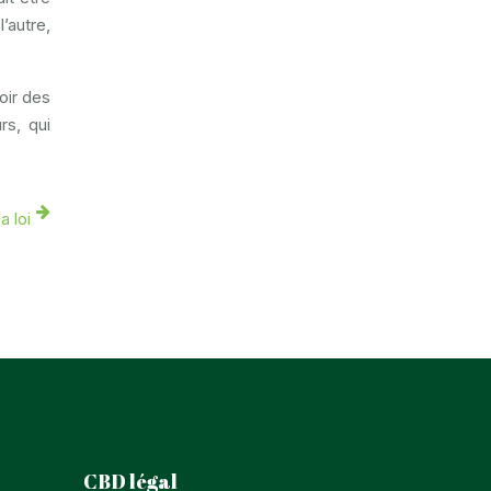
’autre,
oir des
s, qui
a loi
CBD légal