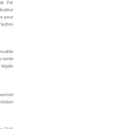
té. Par
douleur
es pour
autres
onsable
a vente
 légale
 permet
olution