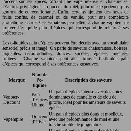
l’accent sur les épices, offrant une vape intense et chaleureuse.
D’autres privilégient la douceur du miel, pour une expérience plus
gourmande et réconfortante. Enfin, certains ajoutent des notes de
fruits confits, de caramel ou de vanille, pour une complexité
aromatique accrue. Ces variations permettent à chaque vapoteur de
trouver l’e-liquide pain d’épices qui correspond le mieux à ses
préférences.
Les e-liquides pain d’épices peuvent être décrits avec un vocabulaire
sensoriel précis et imagé. On parle de saveurs chaleureuses, boisées,
piquantes, réconfortantes, douces, sucrées, épicées, miellées,
fruitées… Chaque vapoteur peut ainsi trouver l’e-liquide pain
d’épices qui correspond à ses préférences gustatives.
Nom de
Marque
l’e-
Description des saveurs
liquide
Un pain d’épices intense avec des notes
Pain
Vapoter-
dominantes de cannelle et de clou de
d’Epices
Discount
girofle, idéal pour les amateurs de saveurs
Ultime
épicées.
Un pain d’épices plus doux et moelleux,
Douceur
Vapempire
avec une prédominance de miel et une
d’Hiver
touche subtile de gingembre.
Un pain d’épices gourmand enrichi de