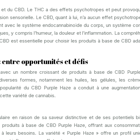
THC et du CBD. Le THC a des effets psychotropes et peut provoq
sion sensorielle. Le CBD, quant à lui, n’a aucun effet psychotrop
ssant avec le système endocannabinoïde du corps, un système c
ues, y compris l’humeur, la douleur et l’inflammation. La compré
CBD est essentielle pour choisir les produits à base de CBD ad
entre opportunités et défis
 avec un nombre croissant de produits à base de CBD Purpl
diverses formes, notamment les huiles, les gélules, les crèm
 popularité du CBD Purple Haze a conduit à une augmentatio
cette variété de cannabis.
ire en raison de sa saveur distinctive et de ses potentiels bi
 de produits à base de CBD Purple Haze, offrant aux consommat
x à leurs besoins. La variété « Purple Haze » offre un profil un