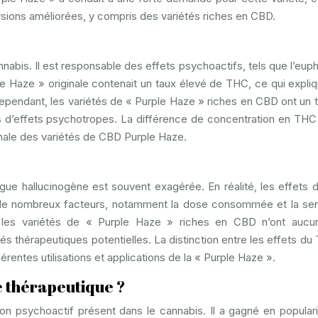
rsions améliorées, y compris des variétés riches en CBD.
bis. Il est responsable des effets psychoactifs, tels que l’eupho
rple Haze » originale contenait un taux élevé de THC, ce qui expli
ependant, les variétés de « Purple Haze » riches en CBD ont un 
as d’effets psychotropes. La différence de concentration en THC
ginale des variétés de CBD Purple Haze.
ue hallucinogène est souvent exagérée. En réalité, les effets
 de nombreux facteurs, notamment la dose consommée et la sens
ue les variétés de « Purple Haze » riches en CBD n’ont aucu
tés thérapeutiques potentielles. La distinction entre les effets du
rentes utilisations et applications de la « Purple Haze ».
é thérapeutique ?
on psychoactif présent dans le cannabis. Il a gagné en popular