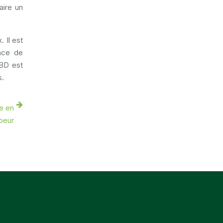
aire un
 Il est
nce de
CBD est
s.
ce en
peur