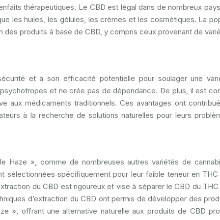
ienfaits thérapeutiques. Le CBD est légal dans de nombreux pays
ue les huiles, les gélules, les crèmes et les cosmétiques. La pop
ion des produits à base de CBD, y compris ceux provenant de vari
curité et à son efficacité potentielle pour soulager une var
sychotropes et ne crée pas de dépendance. De plus, il est co
ive aux médicaments traditionnels. Ces avantages ont contribu
eurs à la recherche de solutions naturelles pour leurs probl
rple Haze », comme de nombreuses autres variétés de cannab
t sélectionnées spécifiquement pour leur faible teneur en THC 
xtraction du CBD est rigoureux et vise à séparer le CBD du THC
chniques d’extraction du CBD ont permis de développer des prod
Haze », offrant une alternative naturelle aux produits de CBD pr