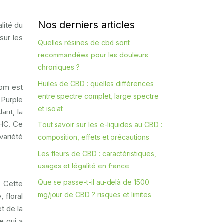
Nos derniers articles
lité du
sur les
Quelles résines de cbd sont
recommandées pour les douleurs
chroniques ?
Huiles de CBD : quelles différences
nom est
entre spectre complet, large spectre
 Purple
et isolat
ant, la
THC. Ce
Tout savoir sur les e-liquides au CBD :
variété
composition, effets et précautions
Les fleurs de CBD : caractéristiques,
usages et légalité en france
Que se passe-t-il au-delà de 1500
. Cette
mg/jour de CBD ? risques et limites
 floral
t de la
e qui a