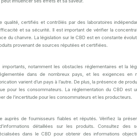
peut influencer ses effets et sa saveur.
e qualité, certifiés et contrôlés par des laboratoires indépenda
ficacité et sa sécurité. Il est important de vérifier la concentra
e du chanvre. La législation sur le CBD est en constante évolut
roduits provenant de sources réputées et certifiées.
mportants, notamment les obstacles réglementaires et la légi
réglementée dans de nombreux pays, et les exigences en m
ication varient d’un pays à l’autre. De plus, la présence de produ
que pour les consommateurs. La réglementation du CBD est u
éer de l’incertitude pour les consommateurs et les producteurs.
e auprès de fournisseurs fiables et réputés. Vérifiez la prés
 d’informations détaillées sur les produits. Consultez des 
pécialisées dans le CBD pour obtenir des informations object