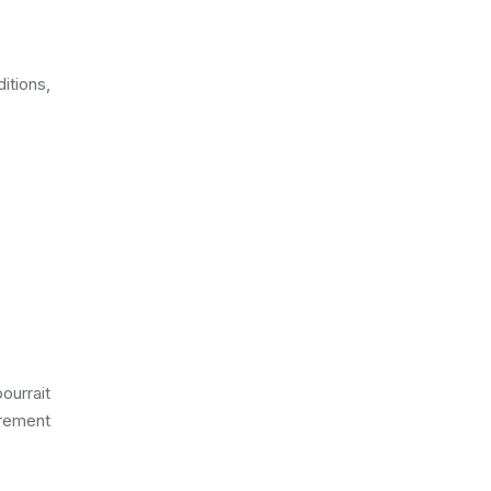
itions,
ourrait
èrement