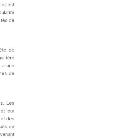
 et est
ularité
étés de
iété de
nsidéré
é à une
èmes de
is. Les
et leur
 et des
uits de
ovenant