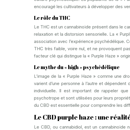
encouragé les cultivateurs à développer des ve
Le rôle du THC
Le THC est un cannabinoïde présent dans le canna
relaxation et la distorsion sensorielle. La « Pu
association avec l’expérience psychédélique. C
THC très faible, voire nul, et ne provoquent p
facteur clé qui distingue la « Purple Haze » ori
Le mythe du « high » psychédélique
L’image de la « Purple Haze » comme une drog
varient d’une personne à l’autre et dépendent
individuelle. Il est important de rappeler q
psychotrope et sont utilisées pour leurs proprié
du CBD est essentielle pour comprendre les diffé
Le CBD purple haze : une réalit
Le CBD, ou cannabidiol, est un cannabinoïde n