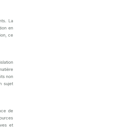
nts. La
tion en
ion, ce
slation
atière
its non
n sujet
ence de
sources
ives et