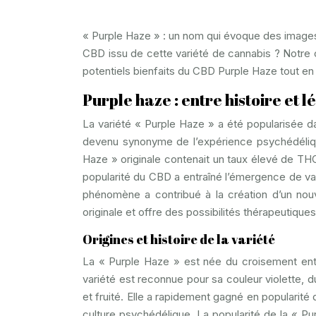
« Purple Haze » : un nom qui évoque des images 
CBD issu de cette variété de cannabis ? Notre o
potentiels bienfaits du CBD Purple Haze tout en 
Purple haze : entre histoire et 
La variété « Purple Haze » a été popularisée d
devenu synonyme de l’expérience psychédéliqu
Haze » originale contenait un taux élevé de TH
popularité du CBD a entraîné l’émergence de va
phénomène a contribué à la création d’un nou
originale et offre des possibilités thérapeutiques
Origines et histoire de la variété
La « Purple Haze » est née du croisement entr
variété est reconnue pour sa couleur violette, 
et fruité. Elle a rapidement gagné en popularité
culture psychédélique. La popularité de la « P