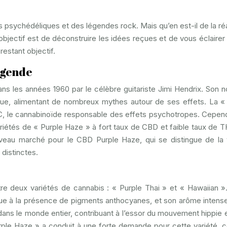
psychédéliques et des légendes rock. Mais qu’en est-il de la réa
bjectif est de déconstruire les idées reçues et de vous éclairer 
restant objectif.
légende
ans les années 1960 par le célèbre guitariste Jimi Hendrix. Son 
e, alimentant de nombreux mythes autour de ses effets. La «
C, le cannabinoïde responsable des effets psychotropes. Cepend
riétés de « Purple Haze » à fort taux de CBD et faible taux de 
veau marché pour le CBD Purple Haze, qui se distingue de la 
 distinctes.
e deux variétés de cannabis : « Purple Thai » et « Hawaiian »
due à la présence de pigments anthocyanes, et son arôme intense,
 dans le monde entier, contribuant à l’essor du mouvement hippie e
urple Haze » a conduit à une forte demande pour cette variété, c