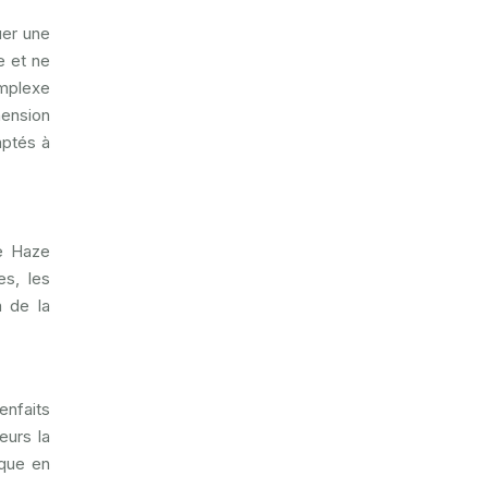
uer une
e et ne
omplexe
hension
aptés à
e Haze
es, les
n de la
enfaits
eurs la
ique en